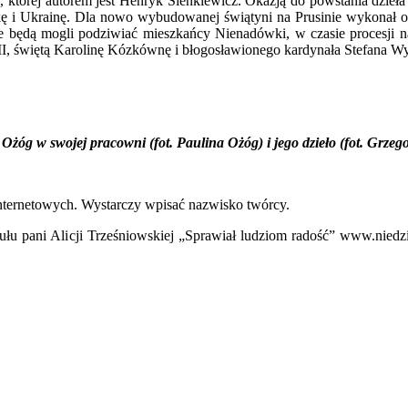
, której autorem jest Henryk Sienkiewicz. Okazją do powstania dzie
kę i Ukrainę. Dla nowo wybudowanej świątyni na Prusinie wykonał or
 będą mogli podziwiać mieszkańcy Nienadówki, w czasie procesji na 
 II, świętą Karolinę Kózkównę i błogosławionego kardynała Stefana W
Ożóg w swojej pracowni (fot. Paulina Ożóg) i jego dzieło (fot. Grze
ternetowych. Wystarczy wpisać nazwisko twórcy.
łu pani Alicji Trześniowskiej „Sprawiał ludziom radość” www.nied