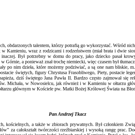
 obdarzonych talentem, którzy potrafią go wykorzystać. Wśród nich s
at w Kamieniu, wraz z rodzicami i rodzeństwem (miał brata i dwie sio
li inaczej. Był potrzebny w domu do pracy, jako dziecko pasał krowy
 Górnie, a ponieważ znał trochę niemiecki, więc czasem był tłumacze
tały po nim dzieła, które możemy podziwiać, a są one nam bliskie, m
, postacie świętych, figury Chrystusa Frasobliwego, Piety, postacie l
o papieża, dziś świętego Jana Pawła II. Bardzo często zajmował się 
św. Michała, w Nowosielcu, jak również i w Kamieniu w ołtarzu głów
 ołtarzu głównym w Kościele pw. Matki Bożej Królowej Świata na Błoni
Pan Andrzej Tkacz
kościelnych, a także w zbiorach prywatnych. Był członkiem Zwią
w” za całokształt twórczości rzeźbiarskiej i wysoką rangę prac. Doc