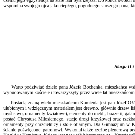
czemu jego egzystencja na stare lata była lżejsza. Do końca swoich 
wspomina swojego ojca jako ciepłego, pogodnego starszego pana, któr
Stacja II 
Warto podziwiać dzieło pana Józefa Bochenka, mieszkańca wsi, 
wybudowanym kościele i towarzyszyły przez wiele lat mieszkańcom. D
Postacią znaną wielu mieszkańcom Kamienia jest pan Józef Ożóg. U
ulubionym i wdzięcznym materiałem jest drewno, głównie drzew liśc
myślistwo, ornamenty kwiatowe), elementy do mebli, boazerii, gala
postać Chrystusa Miłosiernego, stacje drogi krzyżowej oraz rzeźb
ornamenty przy chrzcielnicy i stole ofiarnym. Dla Gimnazjum w 
ścianie poświęconej patronowi. Wykonał także rzeźbę plenerową prz