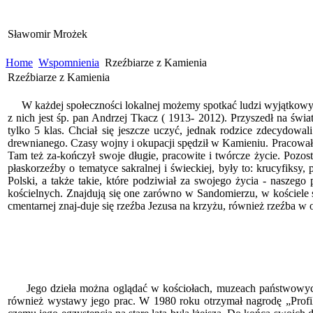
Sławomir Mrożek
Home
Wspomnienia
Rzeźbiarze z Kamienia
Rzeźbiarze z Kamienia
W każdej społeczności lokalnej możemy spotkać ludzi wyjątkowych,
z nich jest śp. pan Andrzej Tkacz ( 1913- 2012). Przyszedł na świ
tylko 5 klas. Chciał się jeszcze uczyć, jednak rodzice zdecydowa
drewnianego. Czasy wojny i okupacji spędził w Kamieniu. Pracował w
Tam też za-kończył swoje długie, pracowite i twórcze życie. Pozos
płaskorzeźby o tematyce sakralnej i świeckiej, były to: krucyfiksy
Polski, a także takie, które podziwiał za swojego życia - naszeg
kościelnych. Znajdują się one zarówno w Sandomierzu, w kościele 
cmentarnej znaj-duje się rzeźba Jezusa na krzyżu, również rzeźba w
Jego dzieła można oglądać w kościołach, muzeach państwowych, 
również wystawy jego prac. W 1980 roku otrzymał nagrodę „Profiló