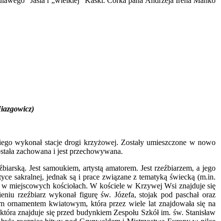
„kulawego” Jasia i „wielkiej” Kaśki. Córka pana Andrzeja Irena Mańko
Miazgowicz)
ego wykonał stacje drogi krzyżowej. Zostały umieszczone w nowo
ostała zachowana i jest przechowywana.
arską. Jest samoukiem, artystą amatorem. Jest rzeźbiarzem, a jego
ce sakralnej, jednak są i prace związane z tematyką świecką (m.in.
ty w miejscowych kościołach. W kościele w Krzywej Wsi znajduje się
eniu rzeźbiarz wykonał figurę św. Józefa, stojak pod paschał oraz
m ornamentem kwiatowym, która przez wiele lat znajdowała się na
która znajduje się przed budynkiem Zespołu Szkół im. św. Stanisław