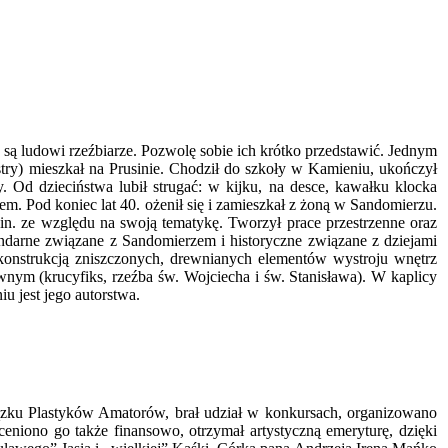
ą ludowi rzeźbiarze. Pozwolę sobie ich krótko przedstawić. Jednym
stry) mieszkał na Prusinie. Chodził do szkoły w Kamieniu, ukończył
. Od dzieciństwa lubił strugać: w kijku, na desce, kawałku klocka
m. Pod koniec lat 40. ożenił się i zamieszkał z żoną w Sandomierzu.
.in. ze względu na swoją tematykę. Tworzył prace przestrzenne oraz
egendarne związane z Sandomierzem i historyczne związane z dziejami
rekonstrukcją zniszczonych, drewnianych elementów wystroju wnętrz
nym (krucyfiks, rzeźba św. Wojciecha i św. Stanisława). W kaplicy
u jest jego autorstwa.
zku Plastyków Amatorów, brał udział w konkursach, organizowano
eniono go także finansowo, otrzymał artystyczną emeryturę, dzięki