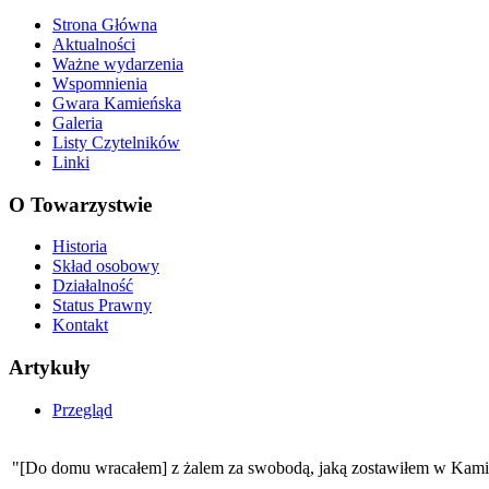
Strona Główna
Aktualności
Ważne wydarzenia
Wspomnienia
Gwara Kamieńska
Galeria
Listy Czytelników
Linki
O Towarzystwie
Historia
Skład osobowy
Działalność
Status Prawny
Kontakt
Artykuły
Przegląd
"[Do domu wracałem] z żalem za swobodą, jaką zostawiłem w Kamie