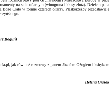
ła była rocznica bitwy pod Grunwaldem i Mistrzostwa Europy w piłce
namenty na stole ofiarnym (winogrona i kłosy zbóż). Dziełem pana
Boże Ciało w formie czterech ołtarzy. Płaskorzeźby przedstawiają
yszyńskiego.
gorz Boguń)
ziela.pl, jak również rozmowy z panem Józefem Ożogiem i księdzem
Helena Orszak