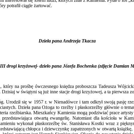
dni interesował się losem ludzi, których znał z Kamienia. Pytał o los 
y potrafił ciągle żartować.
Dzieła pana Andrzeja Tkacza
i III drogi krzyżowej- dzieło pana Józefa Bochenka (zdjęcie Damian 
który na prośbę ówczesnego księdza proboszcza Tadeusza Wójcicki
zisiaj w świątyni są już inne stacje drogi krzyżowej, a ta pierwsza z
rodził się w 1957 r. w Nienadówce i tam odkrył swoją pasję rzeźbi
iastych. Dzieła pana Ożoga to rzeźby i płaskorzeźby głównie o tematy
nteria rzeźbiarska. Mieszkańcy Kamienia mogą podziwiać prace artys
a przedstawiająca otwartą ewangelię. Natomiast dla kościoła w Kami
Kamieniu wykonał płaskorzeźbę św. Stanisława Kostki wraz z piękny
edstawiającą chłopca i dziewczynkę zapatrzonych w otwartą książkę, 