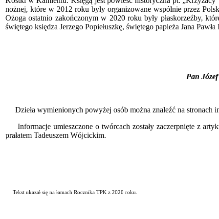
Kostki w Kamieniu. Księgą jest powieść historyczna pt. „Krzyżacy”
nożnej, które w 2012 roku były organizowane wspólnie przez Pols
Ożoga ostatnio zakończonym w 2020 roku były płaskorzeźby, które
świętego księdza Jerzego Popiełuszkę, świętego papieża Jana Pawła
Pan Józef 
Dzieła wymienionych powyżej osób można znaleźć na stronach in
Informacje umieszczone o twórcach zostały zaczerpnięte z artyku
prałatem Tadeuszem Wójcickim.
Tekst ukazał się na łamach Rocznika TPK z 2020 roku.